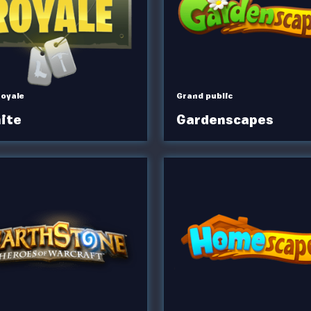
Royale
Grand public
ite
Gardenscapes