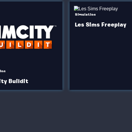
Simulation
Les Sims Freeplay
ion
ty Buildit