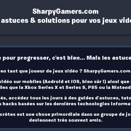
SharpyGamers.com
 astuces & solutions pour vos jeux vid
pour progresser, c'est bien... Mais les astuces
en tant que joueur de jeux vidéo ? SharpyGamers.com e
déo sur mobiles (Android et iOS, bien sûr !)
ainsi que
lles que la
Xbox Series X et Series S
,
PS5
ou la
Nintend
, accédez tous les jours à des guides d'astuces, tuto
es hacks basées sur les dernières technologies informa
crètes est une chose primordiale dans un groupe de jou
deviennent très souvent amis.