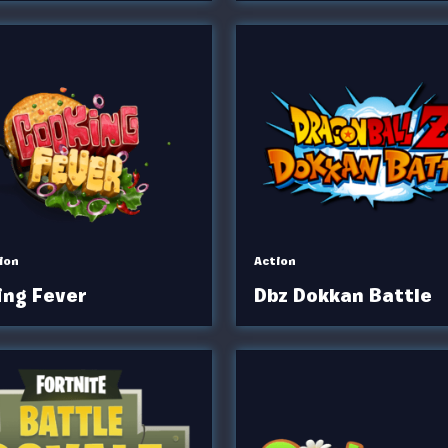
ion
Action
ing Fever
Dbz Dokkan Battle