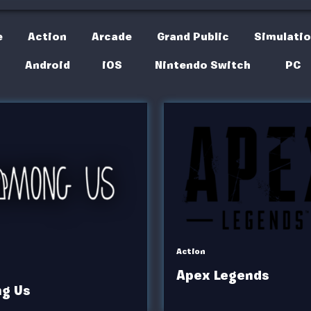
e
Action
Arcade
Grand Public
Simulati
Android
iOS
Nintendo Switch
PC
Action
Apex Legends
g Us