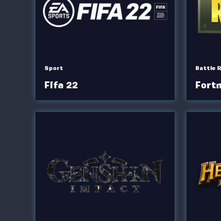
Sport
Battle 
Fifa 22
Fortn